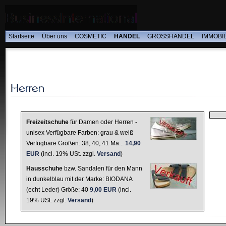
Startseite
Über uns
COSMETIC
HANDEL
GROSSHANDEL
IMMOBI
Freizeitschuhe
für Damen oder Herren -
unisex Verfügbare Farben: grau & weiß
Verfügbare Größen: 38, 40, 41 Ma...
14,90
EUR
(incl. 19% USt. zzgl.
Versand
)
Hausschuhe
bzw. Sandalen für den Mann
in dunkelblau mit der Marke: BIODANA
(echt Leder) Größe: 40
9,00 EUR
(incl.
19% USt. zzgl.
Versand
)