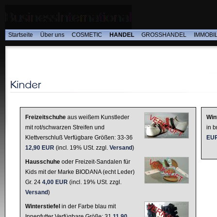
Startseite
Über uns
COSMETIC
HANDEL
GROSSHANDEL
IMMOBI
Freizeitschuhe
aus weißem Kunstleder
Win
mit rot/schwarzen Streifen und
in b
Klettverschluß Verfügbare Größen: 33-36
EU
12,90 EUR
(incl. 19% USt. zzgl.
Versand
)
Hausschuhe
oder Freizeit-Sandalen für
Kids mit der Marke BIODANA (echt Leder)
Gr. 24
4,00 EUR
(incl. 19% USt. zzgl.
Versand
)
Winterstiefel
in der Farbe blau mit
Innenfutter Verfügbare Größe: 31
11,90